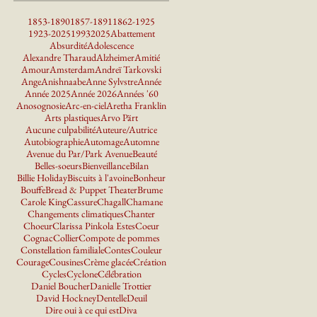
1853-1890
1857-1891
1862-1925
1923-2025
1993
2025
Abattement
Absurdité
Adolescence
Alexandre Tharaud
Alzheimer
Amitié
Amour
Amsterdam
Andreï Tarkovski
Ange
Anishnaabe
Anne Sylvstre
Année
Année 2025
Année 2026
Années '60
Anosognosie
Arc-en-ciel
Aretha Franklin
Arts plastiques
Arvo Pärt
Aucune culpabilité
Auteure/Autrice
Autobiographie
Automage
Automne
Avenue du Par/Park Avenue
Beauté
Belles-soeurs
Bienveillance
Bilan
Billie Holiday
Biscuits à l'avoine
Bonheur
Bouffe
Bread & Puppet Theater
Brume
Carole King
Cassure
Chagall
Chamane
Changements climatiques
Chanter
Choeur
Clarissa Pinkola Estes
Coeur
Cognac
Collier
Compote de pommes
Constellation familiale
Contes
Couleur
Courage
Cousines
Crème glacée
Création
Cycles
Cyclone
Célébration
Daniel Boucher
Danielle Trottier
David Hockney
Dentelle
Deuil
Dire oui à ce qui est
Diva