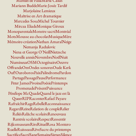
Manuel de Falla
Maria Callas
Mariann Budde
Marie-Josée Tardif
Marjolaine Lemieux
Maîtrise en Art dramatique
Mercedes Sosa
Michel Tournier
Mircea Eliade
Monique Giroux
Monoparentale
Monstre sacré
Montréal
Mots
Mousse au chocolat
Musique
Mère
Mémoire-création
Nathan Amaral
Neige
Nemanja Radulovic
Nena et George O'Neill
Nietzsche
Nouvelle année
Novembre
Noël
Nuit
Numineux
OSM
Octogénaire
Oeuvre
Offrande
Om
Ondes sonores
Oude Kerk
Ouf!
Ouroboros
Paix
Palindrome
Pardon
Partage
Passage
Pause
Performance
Peter James
Pivoine
Poésie
Printemps
Promenade
Présent
Puissance
Pénélope McQuade
Quand le jazz est là
Queer
RIP
Raconter
Rafael Payare
Rafraîchir
Rage
Rebelle
Reconnaissance
Regard
Reine
Relation de couple
Relier
Reliés
Relâche scolaire
Renouveau
Rentrée scolaire
Respect
Ressentir
Rijksmuseum
Rire
Rituel
Rosa Montero
Ruelle
Ruisseau
Rêve
Sacre du printemps
Sacrifice
Sacré
Sang
Semaine
Signes
Silence