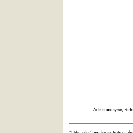
Artiste anonyme, Port
© Michelle Courchesne, texte et pho