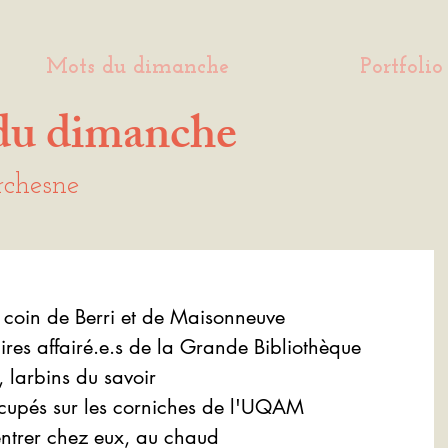
Mots du dimanche
Portfolio
du dimanche
rchesne
e coin de Berri et de Maisonneuve
aires affairé.e.s de la Grande Bibliothèque
n, larbins du savoir
occupés sur les corniches de l'UQAM
rentrer chez eux, au chaud