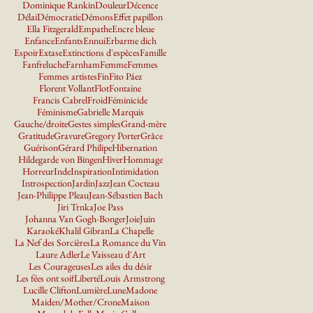
Dominique Rankin
Douleur
Décence
Délai
Démocratie
Démons
Effet papillon
Ella Fitzgerald
Empathe
Encre bleue
Enfance
Enfants
Ennui
Erbarme dich
Espoir
Extase
Extinctions d'espèces
Famille
Fanfreluche
Farnham
Femme
Femmes
Femmes artistes
Fin
Fito Páez
Florent Vollant
Flot
Fontaine
Francis Cabrel
Froid
Féminicide
Féminisme
Gabrielle Marquis
Gauche/droite
Gestes simples
Grand-mère
Gratitude
Gravure
Gregory Porter
Grâce
Guérison
Gérard Philipe
Hibernation
Hildegarde von Bingen
Hiver
Hommage
Horreur
Inde
Inspiration
Intimidation
Introspection
Jardin
Jazz
Jean Cocteau
Jean-Philippe Pleau
Jean-Sébastien Bach
Jiri Trnka
Joe Pass
Johanna Van Gogh-Bonger
Joie
Juin
Karaoké
Khalil Gibran
La Chapelle
La Nef des Sorcières
La Romance du Vin
Laure Adler
Le Vaisseau d'Art
Les Courageuses
Les ailes du désir
Les fées ont soif
Liberté
Louis Armstrong
Lucille Clifton
Lumière
Lune
Madone
Maiden/Mother/Crone
Maison