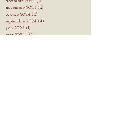
décembre 2024
(1)
1 post
novembre 2024
(2)
2 posts
octobre 2024
(2)
2 posts
septembre 2024
(4)
4 posts
juin 2024
(1)
1 post
mai 2024
(3)
3 posts
avril 2024
(3)
3 posts
Mots
clés
1853-1890
1857-1891
1862-1925
1923-2025
1993
2025
Abattement
Absurdité
Adolescence
Alexandre Tharaud
Alzheimer
Amitié
Amour
Amsterdam
Andreï Tarkovski
Ange
Anishnaabe
Anne Sylvstre
Année
Année 2025
Année 2026
Années '60
Anosognosie
Arc-en-ciel
Aretha Franklin
Arts plastiques
Arvo Pärt
Aucune culpabilité
Auteure/Autrice
Autobiographie
Automage
Automne