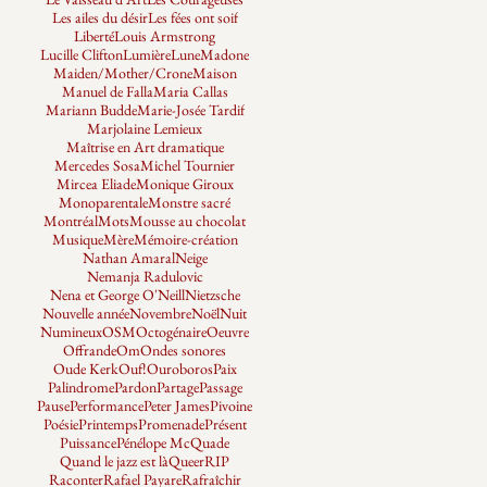
Les ailes du désir
Les fées ont soif
Liberté
Louis Armstrong
Lucille Clifton
Lumière
Lune
Madone
Maiden/Mother/Crone
Maison
Manuel de Falla
Maria Callas
Mariann Budde
Marie-Josée Tardif
Marjolaine Lemieux
Maîtrise en Art dramatique
Mercedes Sosa
Michel Tournier
Mircea Eliade
Monique Giroux
Monoparentale
Monstre sacré
Montréal
Mots
Mousse au chocolat
Musique
Mère
Mémoire-création
Nathan Amaral
Neige
Nemanja Radulovic
Nena et George O'Neill
Nietzsche
Nouvelle année
Novembre
Noël
Nuit
Numineux
OSM
Octogénaire
Oeuvre
Offrande
Om
Ondes sonores
Oude Kerk
Ouf!
Ouroboros
Paix
Palindrome
Pardon
Partage
Passage
Pause
Performance
Peter James
Pivoine
Poésie
Printemps
Promenade
Présent
Puissance
Pénélope McQuade
Quand le jazz est là
Queer
RIP
Raconter
Rafael Payare
Rafraîchir