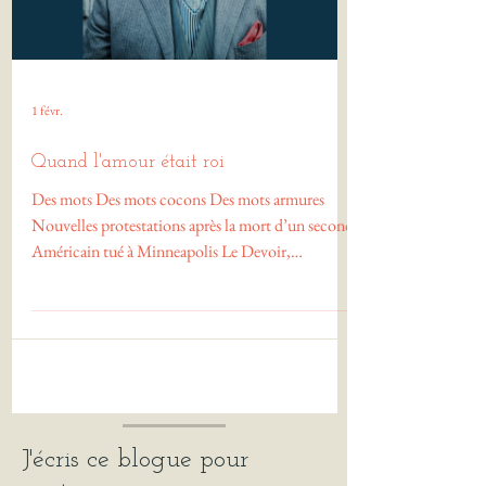
1 févr.
Quand l'amour était roi
Des mots Des mots cocons Des mots armures
Nouvelles protestations après la mort d’un second
Américain tué à Minneapolis Le Devoir,
dimanche 25 janvier 2026 Protection de la
fragilité du monde Barrière anti vents contraires
Abri pour les coeurs effrayés «Trop dangereux
d’aller à l’hôpital»: un manifestant iranien
témoigne Le Devoir, jeudi 22 janvier 2026
Réparation de la hargne banalisée Larmes devant
l'inaction Larmes devenant rivière, devenant océan
J'écris ce blogue pour
qui emporte les tyrans de