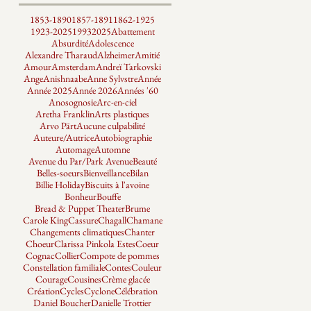
1853-1890
1857-1891
1862-1925
1923-2025
1993
2025
Abattement
Absurdité
Adolescence
Alexandre Tharaud
Alzheimer
Amitié
Amour
Amsterdam
Andreï Tarkovski
Ange
Anishnaabe
Anne Sylvstre
Année
Année 2025
Année 2026
Années '60
Anosognosie
Arc-en-ciel
Aretha Franklin
Arts plastiques
Arvo Pärt
Aucune culpabilité
Auteure/Autrice
Autobiographie
Automage
Automne
Avenue du Par/Park Avenue
Beauté
Belles-soeurs
Bienveillance
Bilan
Billie Holiday
Biscuits à l'avoine
Bonheur
Bouffe
Bread & Puppet Theater
Brume
Carole King
Cassure
Chagall
Chamane
Changements climatiques
Chanter
Choeur
Clarissa Pinkola Estes
Coeur
Cognac
Collier
Compote de pommes
Constellation familiale
Contes
Couleur
Courage
Cousines
Crème glacée
Création
Cycles
Cyclone
Célébration
Daniel Boucher
Danielle Trottier