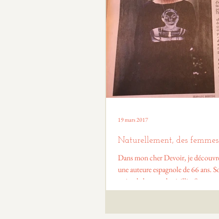
19 mars 2017
Naturellement, des femmes
Dans mon cher Devoir, je découv
une auteure espagnole de 66 ans. Son dernier roman
traite de la peur de vieillir. Son...