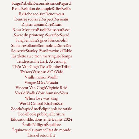
Rage
Rebelle
Reconnaissance
Regard
Reine
Relation de couple
Relier
Reliés
Relâche scolaire
Renouveau
Rentrée scolaire
Respect
Ressentir
Rijksmuseum
Rire
Rituel
Rosa Montero
Ruelle
Ruisseau
Rêve
Sacre du printemps
Sacrifice
Sacré
Sang
Semaine
Signes
Silence
Soleil
Solitaire
Solitude
Somnolence
Sorcière
Souvenir
Stanley Péan
Stravinski
Table
Tartelette au citron merringuée
Temps
Tendresse
The Lark Ascending
Théo Van Gogh
Tissu
Tomber
Tribu
Trésors
Vaisseau d'Or
Vide
Vieille maison
Vieillir
Vierge/Mère/Putain
Vincent Van Gogh
Virginie Reid
Vivaldi
Vodka
Voix humaine
Vécu
When love was king
World Central Kitchen
Zen
Zoothérapie
Âme
Éclipse solaire totale
École
École publique
Écriture
Éducation
Élections américaines 2024
Émile Nelligan
Équilibre
Équinoxe d'automne
État du monde
Éternel retour
Été