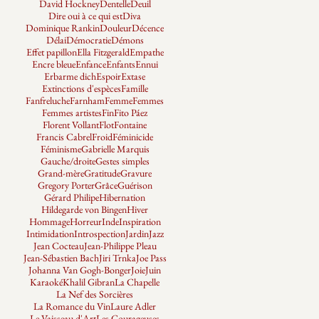
David Hockney
Dentelle
Deuil
Dire oui à ce qui est
Diva
Dominique Rankin
Douleur
Décence
Délai
Démocratie
Démons
Effet papillon
Ella Fitzgerald
Empathe
Encre bleue
Enfance
Enfants
Ennui
Erbarme dich
Espoir
Extase
Extinctions d'espèces
Famille
Fanfreluche
Farnham
Femme
Femmes
Femmes artistes
Fin
Fito Páez
Florent Vollant
Flot
Fontaine
Francis Cabrel
Froid
Féminicide
Féminisme
Gabrielle Marquis
Gauche/droite
Gestes simples
Grand-mère
Gratitude
Gravure
Gregory Porter
Grâce
Guérison
Gérard Philipe
Hibernation
Hildegarde von Bingen
Hiver
Hommage
Horreur
Inde
Inspiration
Intimidation
Introspection
Jardin
Jazz
Jean Cocteau
Jean-Philippe Pleau
Jean-Sébastien Bach
Jiri Trnka
Joe Pass
Johanna Van Gogh-Bonger
Joie
Juin
Karaoké
Khalil Gibran
La Chapelle
La Nef des Sorcières
La Romance du Vin
Laure Adler
Le Vaisseau d'Art
Les Courageuses