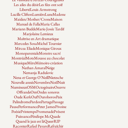
Les ailes du désir
Les fées ont soif
Liberté
Louis Armstrong
Lucille Clifton
Lumière
Lune
Madone
Maiden/Mother/Crone
Maison
Manuel de Falla
Maria Callas
Mariann Budde
Marie-Josée Tardif
Marjolaine Lemieux
Maîtrise en Art dramatique
Mercedes Sosa
Michel Tournier
Mircea Eliade
Monique Giroux
Monoparentale
Monstre sacré
Montréal
Mots
Mousse au chocolat
Musique
Mère
Mémoire-création
Nathan Amaral
Neige
Nemanja Radulovic
Nena et George O'Neill
Nietzsche
Nouvelle année
Novembre
Noël
Nuit
Numineux
OSM
Octogénaire
Oeuvre
Offrande
Om
Ondes sonores
Oude Kerk
Ouf!
Ouroboros
Paix
Palindrome
Pardon
Partage
Passage
Pause
Performance
Peter James
Pivoine
Poésie
Printemps
Promenade
Présent
Puissance
Pénélope McQuade
Quand le jazz est là
Queer
RIP
Raconter
Rafael Payare
Rafraîchir