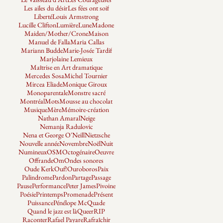
Les ailes du désir
Les fées ont soif
Liberté
Louis Armstrong
Lucille Clifton
Lumière
Lune
Madone
Maiden/Mother/Crone
Maison
Manuel de Falla
Maria Callas
Mariann Budde
Marie-Josée Tardif
Marjolaine Lemieux
Maîtrise en Art dramatique
Mercedes Sosa
Michel Tournier
Mircea Eliade
Monique Giroux
Monoparentale
Monstre sacré
Montréal
Mots
Mousse au chocolat
Musique
Mère
Mémoire-création
Nathan Amaral
Neige
Nemanja Radulovic
Nena et George O'Neill
Nietzsche
Nouvelle année
Novembre
Noël
Nuit
Numineux
OSM
Octogénaire
Oeuvre
Offrande
Om
Ondes sonores
Oude Kerk
Ouf!
Ouroboros
Paix
Palindrome
Pardon
Partage
Passage
Pause
Performance
Peter James
Pivoine
Poésie
Printemps
Promenade
Présent
Puissance
Pénélope McQuade
Quand le jazz est là
Queer
RIP
Raconter
Rafael Payare
Rafraîchir