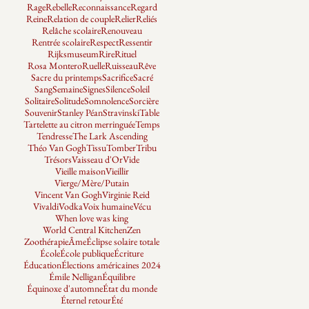
Rage
Rebelle
Reconnaissance
Regard
Reine
Relation de couple
Relier
Reliés
Relâche scolaire
Renouveau
Rentrée scolaire
Respect
Ressentir
Rijksmuseum
Rire
Rituel
Rosa Montero
Ruelle
Ruisseau
Rêve
Sacre du printemps
Sacrifice
Sacré
Sang
Semaine
Signes
Silence
Soleil
Solitaire
Solitude
Somnolence
Sorcière
Souvenir
Stanley Péan
Stravinski
Table
Tartelette au citron merringuée
Temps
Tendresse
The Lark Ascending
Théo Van Gogh
Tissu
Tomber
Tribu
Trésors
Vaisseau d'Or
Vide
Vieille maison
Vieillir
Vierge/Mère/Putain
Vincent Van Gogh
Virginie Reid
Vivaldi
Vodka
Voix humaine
Vécu
When love was king
World Central Kitchen
Zen
Zoothérapie
Âme
Éclipse solaire totale
École
École publique
Écriture
Éducation
Élections américaines 2024
Émile Nelligan
Équilibre
Équinoxe d'automne
État du monde
Éternel retour
Été