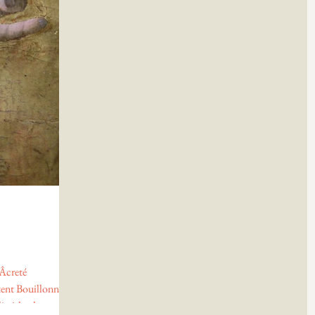
 Âcreté
ent Bouillonnants
in à hacher...