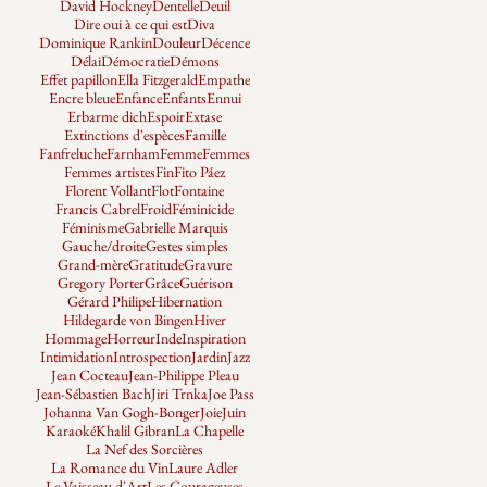
David Hockney
Dentelle
Deuil
Dire oui à ce qui est
Diva
Dominique Rankin
Douleur
Décence
Délai
Démocratie
Démons
Effet papillon
Ella Fitzgerald
Empathe
Encre bleue
Enfance
Enfants
Ennui
Erbarme dich
Espoir
Extase
Extinctions d'espèces
Famille
Fanfreluche
Farnham
Femme
Femmes
Femmes artistes
Fin
Fito Páez
Florent Vollant
Flot
Fontaine
Francis Cabrel
Froid
Féminicide
Féminisme
Gabrielle Marquis
Gauche/droite
Gestes simples
Grand-mère
Gratitude
Gravure
Gregory Porter
Grâce
Guérison
Gérard Philipe
Hibernation
Hildegarde von Bingen
Hiver
Hommage
Horreur
Inde
Inspiration
Intimidation
Introspection
Jardin
Jazz
Jean Cocteau
Jean-Philippe Pleau
Jean-Sébastien Bach
Jiri Trnka
Joe Pass
Johanna Van Gogh-Bonger
Joie
Juin
Karaoké
Khalil Gibran
La Chapelle
La Nef des Sorcières
La Romance du Vin
Laure Adler
Le Vaisseau d'Art
Les Courageuses