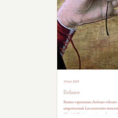
19 nov. 2023
Enfance
Strates vaporeuses Arômes velours
empoisonnée Les souvenirs remont
Glacials Vertiges verticaux Le moul