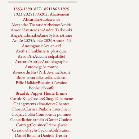
1853-1890
1857-1891
1862-1925
1923-2025
1993
2025
Abattement
Absurdité
Adolescence
Alexandre Tharaud
Alzheimer
Amitié
Amour
Amsterdam
Andreï Tarkovski
Ange
Anishnaabe
Anne Sylvstre
Année
Année 2025
Année 2026
Années '60
Anosognosie
Arc-en-ciel
Aretha Franklin
Arts plastiques
Arvo Pärt
Aucune culpabilité
Auteure/Autrice
Autobiographie
Automage
Automne
Avenue du Par/Park Avenue
Beauté
Belles-soeurs
Bienveillance
Bilan
Billie Holiday
Biscuits à l'avoine
Bonheur
Bouffe
Bread & Puppet Theater
Brume
Carole King
Cassure
Chagall
Chamane
Changements climatiques
Chanter
Choeur
Clarissa Pinkola Estes
Coeur
Cognac
Collier
Compote de pommes
Constellation familiale
Contes
Couleur
Courage
Cousines
Crème glacée
Création
Cycles
Cyclone
Célébration
Daniel Boucher
Danielle Trottier