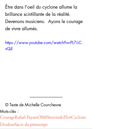
Être dans l'oeil du cyclone allume la 
brillance scintillante de la réalité.  
Devenons musiciens.  Ayons le courage 
de vivre allumés.
https://www.youtube.com/watch?v=PL7iiC-
vQJI
© Texte de Michelle Courchesne
Mots-clés :
Courage
Rafael Payare
OSM
Stravinski
Flot
Cyclone
Douleur
Sacre du printemps