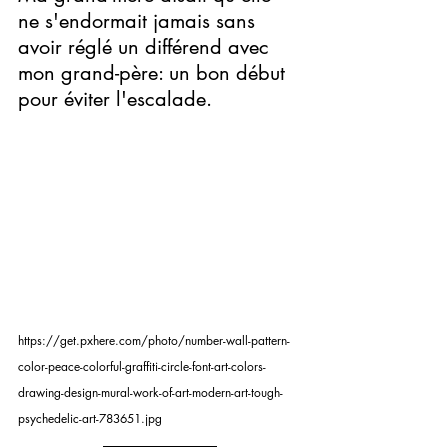
ne s'endormait jamais sans 
avoir réglé un différend avec 
mon grand-père: un bon début 
pour éviter l'escalade.
https://get.pxhere.com/photo/number-wall-pattern-
color-peace-colorful-graffiti-circle-font-art-colors-
drawing-design-mural-work-of-art-modern-art-tough-
psychedelic-art-783651.jpg