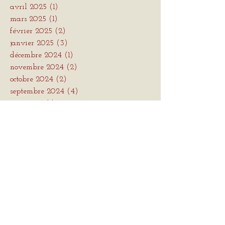
avril 2025
(1)
1 post
mars 2025
(1)
1 post
février 2025
(2)
2 posts
janvier 2025
(3)
3 posts
décembre 2024
(1)
1 post
novembre 2024
(2)
2 posts
octobre 2024
(2)
2 posts
septembre 2024
(4)
4 posts
juin 2024
(1)
1 post
mai 2024
(3)
3 posts
avril 2024
(3)
3 posts
Mots
clés
1853-1890
1857-1891
1862-1925
1923-2025
1993
2025
Abattement
Absurdité
Adolescence
Alexandre Tharaud
Alzheimer
Amitié