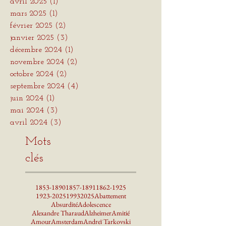
avril 2025
(1)
1 post
mars 2025
(1)
1 post
février 2025
(2)
2 posts
janvier 2025
(3)
3 posts
décembre 2024
(1)
1 post
novembre 2024
(2)
2 posts
octobre 2024
(2)
2 posts
septembre 2024
(4)
4 posts
juin 2024
(1)
1 post
mai 2024
(3)
3 posts
avril 2024
(3)
3 posts
Mots
clés
1853-1890
1857-1891
1862-1925
1923-2025
1993
2025
Abattement
Absurdité
Adolescence
Alexandre Tharaud
Alzheimer
Amitié
Amour
Amsterdam
Andreï Tarkovski