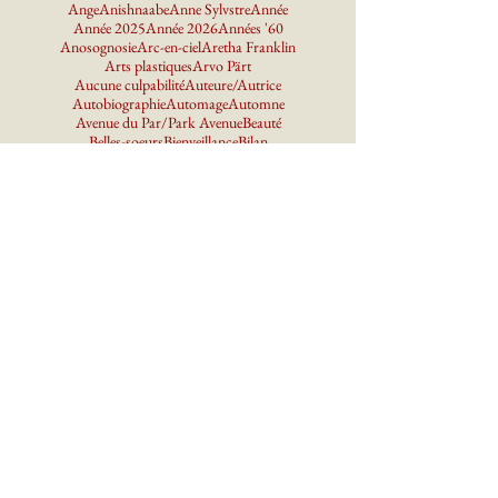
Ange
Anishnaabe
Anne Sylvstre
Année
Année 2025
Année 2026
Années '60
Anosognosie
Arc-en-ciel
Aretha Franklin
Arts plastiques
Arvo Pärt
Aucune culpabilité
Auteure/Autrice
Autobiographie
Automage
Automne
Avenue du Par/Park Avenue
Beauté
Belles-soeurs
Bienveillance
Bilan
Billie Holiday
Biscuits à l'avoine
Bonheur
Bouffe
Bread & Puppet Theater
Brume
Carole King
Cassure
Chagall
Chamane
Changements climatiques
Chanter
Choeur
Clarissa Pinkola Estes
Coeur
Cognac
Collier
Compote de pommes
Constellation familiale
Contes
Couleur
Courage
Cousines
Crème glacée
Création
Cycles
Cyclone
Célébration
Daniel Boucher
Danielle Trottier
David Hockney
Dentelle
Deuil
Dire oui à ce qui est
Diva
Dominique Rankin
Douleur
Décence
Délai
Démocratie
Démons
Effet papillon
Ella Fitzgerald
Empathe
Encre bleue
Enfance
Enfants
Ennui
Erbarme dich
Espoir
Extase
Extinctions d'espèces
Famille
Fanfreluche
Farnham
Femme
Femmes